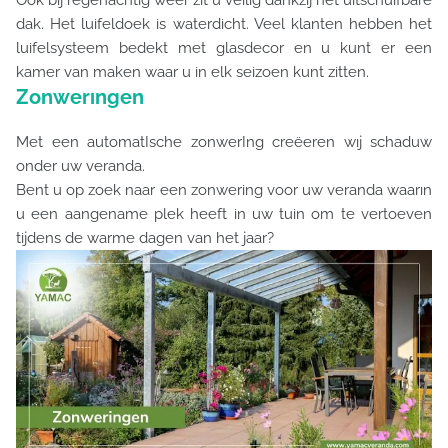
Ook bij regenachtig weer zit u veilig dankzij het uitschuifbare
dak. Het luifeldoek is waterdicht. Veel klanten hebben het
luifelsysteem bedekt met glasdecor en u kunt er een
kamer van maken waar u in elk seizoen kunt zitten.
Zonwerıngen
Met een automatIsche zonwerIng creëeren wıj schaduw
onder uw veranda.
Bent u op zoek naar een zonwering voor uw veranda waarın
u een aangename plek heeft in uw tuin om te vertoeven
tijdens de warme dagen van het jaar?