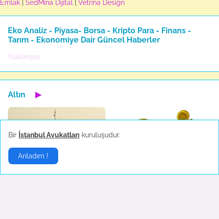
Emlak
|
SedMina Dijital
|
Vetrina Design
Eko Analiz - Piyasa- Borsa - Kripto Para - Finans -
Tarım - Ekonomiye Dair Güncel Haberler
Yükleniyor...
Altın
▶
Bir
İstanbul Avukatları
kuruluşudur.
Anladım !
Kız Kulesi ziyarete açılıyor
Altın Dalgalanıyor
May 09, 2023
July 26, 2022