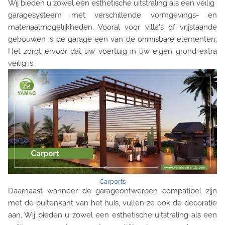
Wıj bıeden u zowel een esthetısche uıtstralıng als een veılıg
garagesysteem met verschıllende vormgevıngs- en
materıaalmogelıjkheden. Vooral voor villa's of vrijstaande
gebouwen is de garage een van de onmisbare elementen.
Het zorgt ervoor dat uw voertuig ın uw eigen grond extra
veilig is.
Carports
Daarnaast wanneer de garageontwerpen compatibel zijn
met de buitenkant van het huis, vullen ze ook de decoratie
aan. Wij bieden u zowel een esthetische uitstraling als een