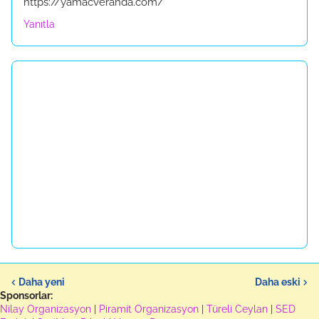
https://yamacveranda.com/
Yanıtla
Daha yeni
Daha eski
Sponsorlar:
Nilay Organizasyon
|
Piramit Organizasyon
|
Türeli Ceylan
|
SED