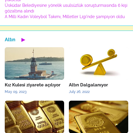
Üsküdar Belediyesine yönelik usulsüzlük soruşturmasında 6 kişi
gözaltına alındı
A Milli Kadın Voleybol Takımı, Milletler Ligi'nde şampiyon oldu
Altın
▶
Kız Kulesi ziyarete açılıyor
Altın Dalgalanıyor
May 09, 2023
July 26, 2022