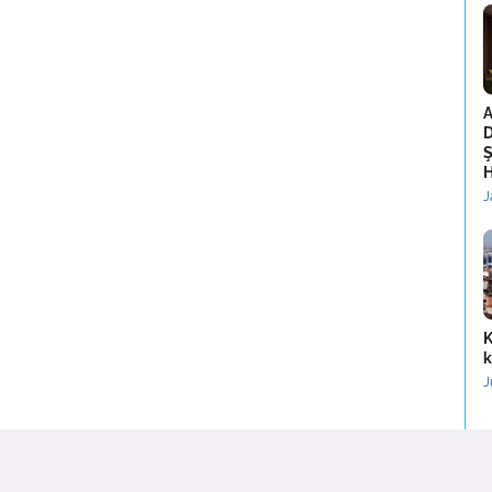
A
D
Ş
H
J
K
k
J