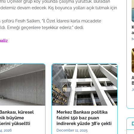
akımlı Üçevler grup köy yolunda çalışma yürüttük. Buradan
delemiz devam edecek. Kış boyunca yolları açık tutmak için
s şoförü Fesih Salkım, "İl Özel İdaresi karla mücadele
K
ldı. Emeği geçenlere teşekkür ederiz." dedi.
a
M
aliz
A
B
J
Bankası, küresel
Merkez Bankası politika
mik büyüme
faizini 150 baz puan
erini yükseltti
indirerek yüzde 38'e çekti
4, 2026
December 11, 2025