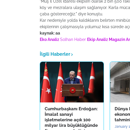
"Muş İl Özel İdaresi ekipleri olarak 2 bin 500 r
köy ve mezralara ulaşım sağlanıyor. Karla müca
çaba göstereceğiz." diye konuştu.
Kar nedeniyle yolda kaldıklarını belirten minibü
ekiplerinin çalışmasıyla yolumuz kısa sürede açı
kaynak: aa
Eko Analiz
Solhan Haber
Ekip Analiz
Magazin An
İlgili Haberler
Cumhurbaşkanı Erdoğan:
Dünya 
İmalat sanayi
ekono
işletmelerine açık 100
tahminl
milyar lira büyüklüğünde
January 1