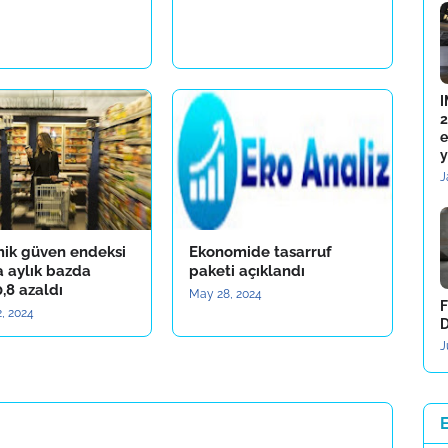
I
2
e
y
J
ik güven endeksi
Ekonomide tasarruf
a aylık bazda
paketi açıklandı
,8 azaldı
May 28, 2024
F
, 2024
D
J