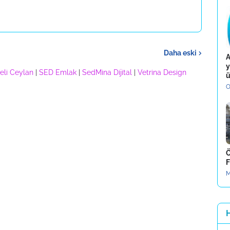
Daha eski
A
y
eli Ceylan
|
SED Emlak
|
SedMina Dijital
|
Vetrina Design
ü
O
Ö
F
M