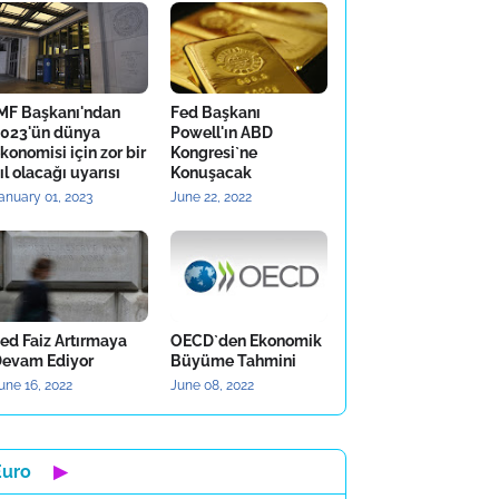
MF Başkanı'ndan
Fed Başkanı
023'ün dünya
Powell'ın ABD
konomisi için zor bir
Kongresi`ne
ıl olacağı uyarısı
Konuşacak
anuary 01, 2023
June 22, 2022
ed Faiz Artırmaya
OECD`den Ekonomik
evam Ediyor
Büyüme Tahmini
une 16, 2022
June 08, 2022
Euro
▶