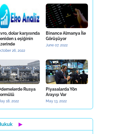
vro, dolar karşısında
Binance Almanya İle
eniden 1 eşiğinin
Görüşüyor
zerinde
June 07, 2022
ctober 26, 2022
demelerde Rusya
Piyasalarda Yön
ormülü
Arayışı Var
ay 18, 2022
May 13, 2022
Hukuk
▶