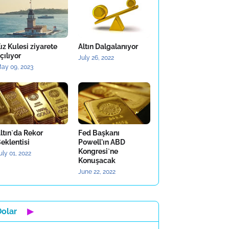
ız Kulesi ziyarete
Altın Dalgalanıyor
çılıyor
July 26, 2022
ay 09, 2023
ltın`da Rekor
Fed Başkanı
eklentisi
Powell'ın ABD
Kongresi`ne
uly 01, 2022
Konuşacak
June 22, 2022
Dolar
▶