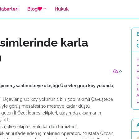
Haberleri
Blog
Hukuk
E
simlerinde karla
-
ı
H
H
0
F
e
Ü
ğının 15 santimetreye ulaştığı Üçevler grup köy yolunda,
s
A
ı Üçevler grup köy yolunun 2 bin 500 rakımlı Çavuştepe
L
niyle görüş mesafesi 10 metreye kadar düştü.
e gelen İl Özel İdaresi ekipleri, ulaşımda aksamanın
attı.
A
lük çeken ekipler, yolu kardan temizledi.
ıklarını ifade eden iş makinesi operatörü Mustafa Özcan,