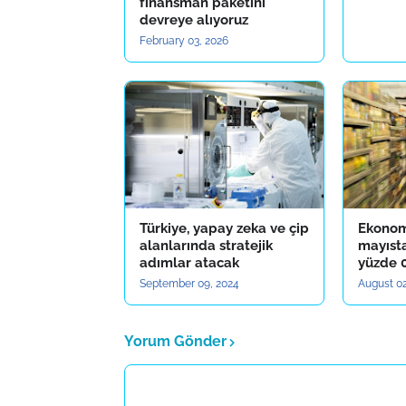
finansman paketini
devreye alıyoruz
February 03, 2026
Türkiye, yapay zeka ve çip
Ekonom
alanlarında stratejik
mayıst
adımlar atacak
yüzde 0
September 09, 2024
August 02
Yorum Gönder