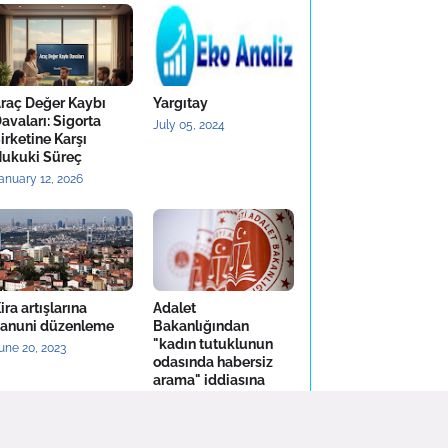
raç Değer Kaybı
Yargıtay
avaları: Sigorta
July 05, 2024
irketine Karşı
ukuki Süreç
anuary 12, 2026
ira artışlarına
Adalet
anuni düzenleme
Bakanlığından
"kadın tutuklunun
une 20, 2023
odasında habersiz
arama" iddiasına
yalanlama
December 25, 2022