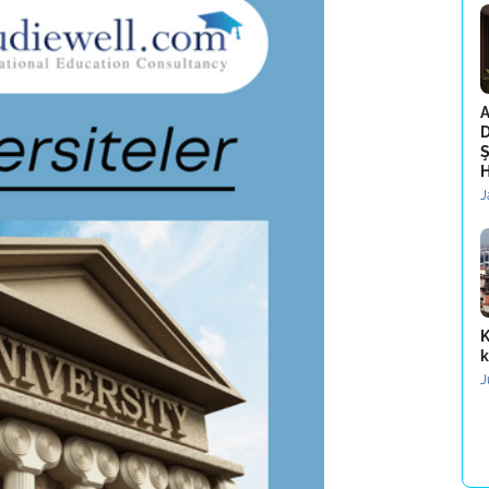
A
D
Ş
H
J
K
k
J