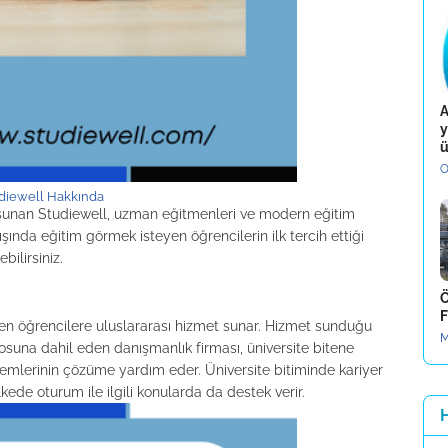
A
y
ü
O
diewell Hakkında
 sunan Studiewell, uzman eğitmenleri ve modern eğitim
ında eğitim görmek isteyen öğrencilerin ilk tercih ettiği
bilirsiniz.
Ö
F
yen öğrencilere uluslararası hizmet sunar. Hizmet sunduğu
M
osuna dahil eden danışmanlık firması, üniversite bitene
blemlerinin çözüme yardım eder. Üniversite bitiminde kariyer
ede oturum ile ilgili konularda da destek verir.