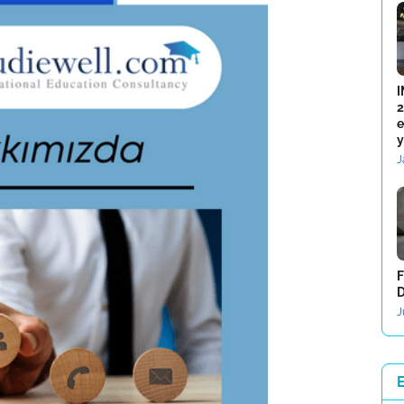
I
2
e
y
J
F
D
J