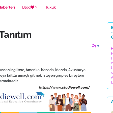
Haberleri
Blog
Hukuk
E
Tanıtım
-
0
H
H
F
e
Ü
ından İngiltere, Amerika, Kanada, İrlanda, Avusturya,
s
veya kültür amaçlı gitmek isteyen grup ve bireylere
A
ermektedir.
L
A