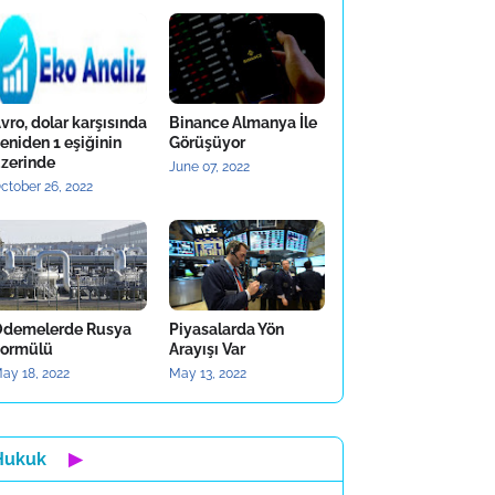
vro, dolar karşısında
Binance Almanya İle
eniden 1 eşiğinin
Görüşüyor
zerinde
June 07, 2022
ctober 26, 2022
demelerde Rusya
Piyasalarda Yön
ormülü
Arayışı Var
ay 18, 2022
May 13, 2022
Hukuk
▶