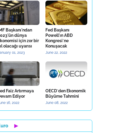
MF Başkanı'ndan
Fed Başkanı
023'ün dünya
Powell'ın ABD
konomisi için zor bir
Kongresi`ne
ıl olacağı uyarısı
Konuşacak
anuary 01, 2023
June 22, 2022
ed Faiz Artırmaya
OECD`den Ekonomik
evam Ediyor
Büyüme Tahmini
une 16, 2022
June 08, 2022
Euro
▶