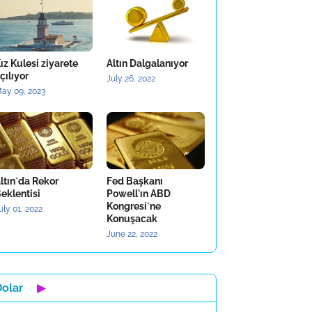
ız Kulesi ziyarete
Altın Dalgalanıyor
çılıyor
July 26, 2022
ay 09, 2023
ltın`da Rekor
Fed Başkanı
eklentisi
Powell'ın ABD
Kongresi`ne
uly 01, 2022
Konuşacak
June 22, 2022
Dolar
▶