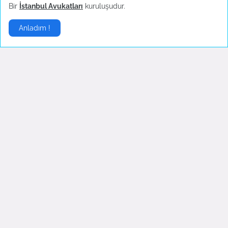
Bir
İstanbul Avukatları
kuruluşudur.
Anladım !
Fed Faiz Artırmaya Devam
OECD`den Ekonomik
Ediyor
Büyüme Tahmini
June 16, 2022
June 08, 2022
Euro
▶
Avro, dolar karşısında
Binance Almanya İle
yeniden 1 eşiğinin üzerinde
Görüşüyor
October 26, 2022
June 07, 2022