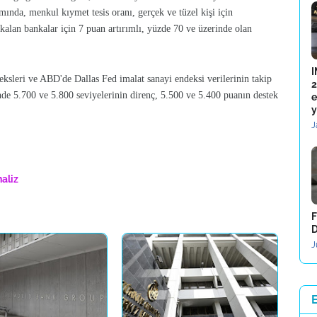
mında, menkul kıymet tesis oranı, gerçek ve tüzel kişi için
kalan bankalar için 7 puan artırımlı, yüzde 70 ve üzerinde olan
I
ksleri ve ABD'de Dallas Fed imalat sanayi endeksi verilerinin takip
2
nde 5.700 ve 5.800 seviyelerinin direnç, 5.500 ve 5.400 puanın destek
e
y
J
aliz
F
D
J