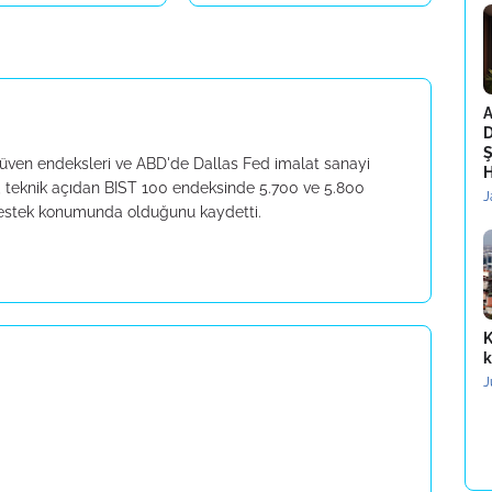
A
D
Ş
güven endeksleri ve ABD'de Dallas Fed imalat sanayi
H
ak, teknik açıdan BIST 100 endeksinde 5.700 ve 5.800
J
 destek konumunda olduğunu kaydetti.
K
k
J