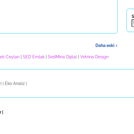
S
Daha eski
eli Ceylan
|
SED Emlak
|
SedMina Dijital
|
Vetrina Design
i |
Eko Analiz
|
r
|