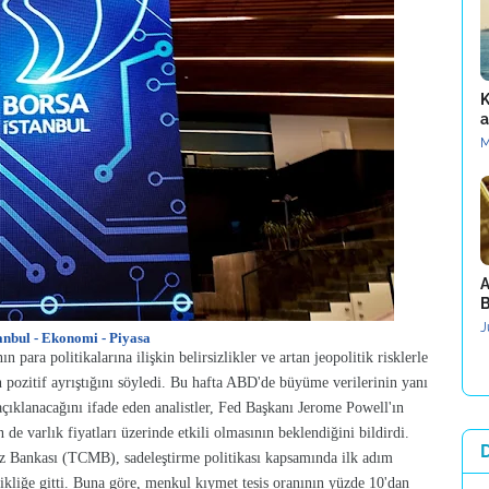
K
a
M
A
B
J
anbul - Ekonomi - Piyasa
n para politikalarına ilişkin belirsizlikler ve artan jeopolitik risklerle
nın pozitif ayrıştığını söyledi. Bu hafta ABD'de büyüme verilerinin yanı
 açıklanacağını ifade eden analistler, Fed Başkanı Jerome Powell'ın
de varlık fiyatları üzerinde etkili olmasının beklendiğini bildirdi.
 Bankası (TCMB), sadeleştirme politikası kapsamında ilk adım
kliğe gitti. Buna göre, menkul kıymet tesis oranının yüzde 10'dan