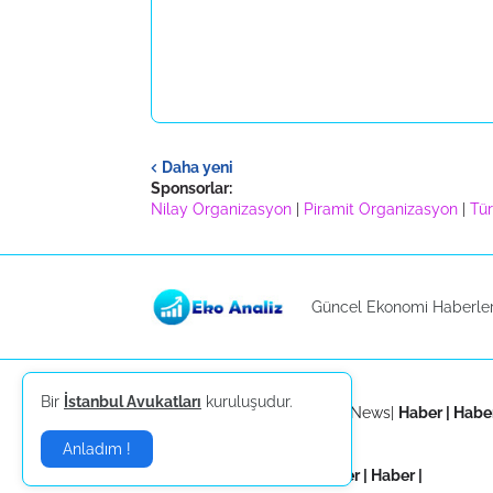
Daha yeni
Sponsorlar:
Nilay Organizasyon
|
Piramit Organizasyon
|
Tür
Güncel Ekonomi Haberler
Sponsorlar:
Bir
İstanbul Avukatları
kuruluşudur.
Niuews
|
Nachricht
|
Haber
|
News
|
Haber
|
Habe
Haber
|
Espina Premium
|
Anladım !
Haber
|
Haber
|
Haber
|
Haber
|
Haber
|
Haber
|