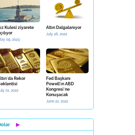
ız Kulesi ziyarete
Altın Dalgalanıyor
çılıyor
July 26, 2022
ay 09, 2023
ltın`da Rekor
Fed Başkanı
eklentisi
Powell'ın ABD
Kongresi`ne
uly 01, 2022
Konuşacak
June 22, 2022
Dolar
▶