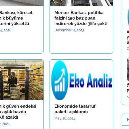
Bankası, küresel
Merkez Bankası politika
mik büyüme
faizini 150 baz puan
erini yükseltti
indirerek yüzde 38'e çekti
4, 2026
December 11, 2025
A
y
ü
O
Ö
F
M
ik güven endeksi
Ekonomide tasarruf
a aylık bazda
paketi açıklandı
,8 azaldı
May 28, 2024
, 2024