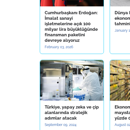
Cumhurbaşkanı Erdoğan:
Dünya 
İmalat sanayi
ekono
işletmelerine açık 100
tahminl
milyar lira büyüklüğünde
January 1
finansman paketini
devreye alıyoruz
February 03, 2026
Türkiye, yapay zeka ve çip
Ekonom
alanlarında stratejik
mayıst
adımlar atacak
yüzde 0
September 09, 2024
August 02