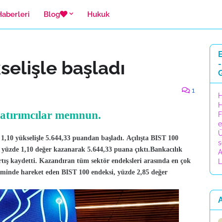
Haberleri
Blog
Hukuk
E
selişle başladı
-
1
H
H
 yatırımcılar memnun.
F
e
Ü
1,10 yükselişle 5.644,33 puandan başladı.
Açılışta BIST 100
s
e yüzde 1,10 değer kazanarak 5.644,33 puana çıktı.Bankacılık
A
rtış kaydetti. Kazandıran tüm sektör endeksleri arasında en çok
L
iminde hareket eden BIST 100 endeksi, yüzde 2,85 değer
A