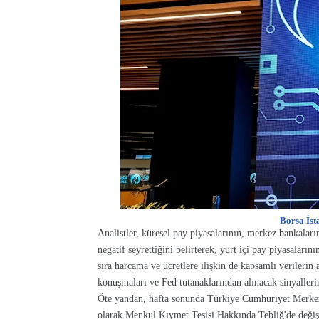
Borsa İst
Analistler, küresel pay piyasalarının, merkez bankalarını
negatif seyrettiğini belirterek, yurt içi pay piyasaları
sıra harcama ve ücretlere ilişkin de kapsamlı verilerin
konuşmaları ve Fed tutanaklarından alınacak sinyallerin 
Öte yandan, hafta sonunda Türkiye Cumhuriyet Merkez
olarak Menkul Kıymet Tesisi Hakkında Tebliğ'de değişi