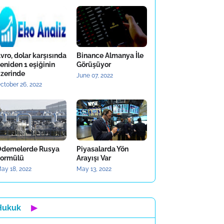
vro, dolar karşısında
Binance Almanya İle
eniden 1 eşiğinin
Görüşüyor
zerinde
June 07, 2022
ctober 26, 2022
demelerde Rusya
Piyasalarda Yön
ormülü
Arayışı Var
ay 18, 2022
May 13, 2022
Hukuk
▶