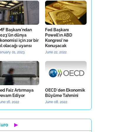
MF Başkanı'ndan
Fed Başkanı
023'ün dünya
Powell'ın ABD
konomisi için zor bir
Kongresi`ne
ıl olacağı uyarısı
Konuşacak
anuary 01, 2023
June 22, 2022
ed Faiz Artırmaya
OECD`den Ekonomik
evam Ediyor
Büyüme Tahmini
une 16, 2022
June 08, 2022
Euro
▶