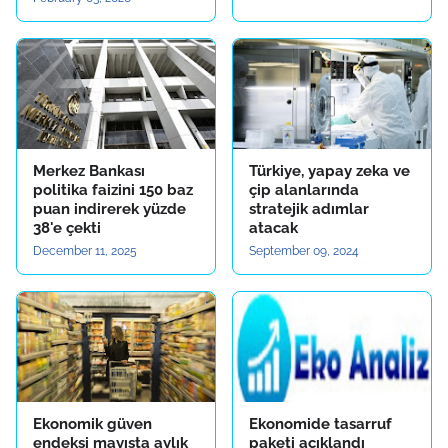
Merkez Bankası
Türkiye, yapay zeka ve
politika faizini 150 baz
çip alanlarında
puan indirerek yüzde
stratejik adımlar
38'e çekti
atacak
December 11, 2025
September 09, 2024
Ekonomik güven
Ekonomide tasarruf
endeksi mayısta aylık
paketi açıklandı