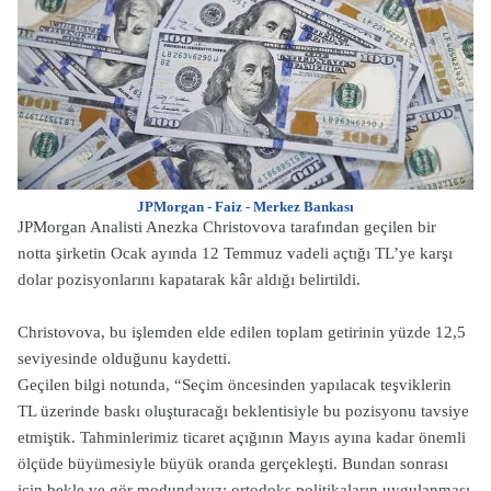
JPMorgan - Faiz - Merkez Bankası
JPMorgan Analisti Anezka Christovova tarafından geçilen bir
notta şirketin Ocak ayında 12 Temmuz vadeli açtığı TL’ye karşı
dolar pozisyonlarını kapatarak kâr aldığı belirtildi.
Christovova, bu işlemden elde edilen toplam getirinin yüzde 12,5
seviyesinde olduğunu kaydetti.
Geçilen bilgi notunda, “Seçim öncesinden yapılacak teşviklerin
TL üzerinde baskı oluşturacağı beklentisiyle bu pozisyonu tavsiye
etmiştik. Tahminlerimiz ticaret açığının Mayıs ayına kadar önemli
ölçüde büyümesiyle büyük oranda gerçekleşti. Bundan sonrası
için bekle ve gör modundayız; ortodoks politikaların uygulanması