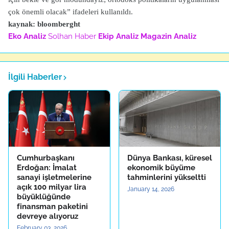
çok önemli olacak” ifadeleri kullanıldı.
kaynak: bloomberght
Eko Analiz
Solhan Haber
Ekip Analiz
Magazin Analiz
İlgili Haberler
Cumhurbaşkanı
Dünya Bankası, küresel
Erdoğan: İmalat
ekonomik büyüme
sanayi işletmelerine
tahminlerini yükseltti
açık 100 milyar lira
January 14, 2026
büyüklüğünde
finansman paketini
devreye alıyoruz
February 03, 2026