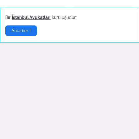
Bir
İstanbul Avukatları
kuruluşudur.
Anladım !
Fed Faiz Artırmaya Devam
OECD`den Ekonomik
Ediyor
Büyüme Tahmini
June 16, 2022
June 08, 2022
Euro
▶
Avro, dolar karşısında
Binance Almanya İle
yeniden 1 eşiğinin üzerinde
Görüşüyor