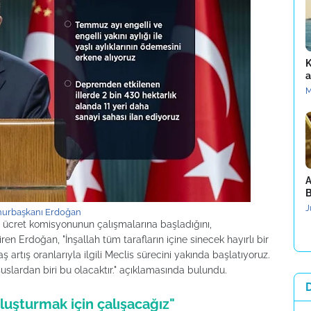
K
a
M
A
B
J
urbaşkanı Erdoğan
i ücret komisyonunun çalışmalarına başladığını,
ren Erdoğan, "İnşallah tüm tarafların içine sinecek hayırlı bir
rtış oranlarıyla ilgili Meclis sürecini yakında başlatıyoruz.
uslardan biri bu olacaktır." açıklamasında bulundu.
uluşturmak için çalışacağız"