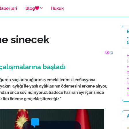
Haberleri
Blog
Hukuk
E
ne sinecek
-
0
H
H
alışmalarına başladı
F
e
Ü
ğurda saçlarını ağartmış emeklilerimizi enflasyona
s
kını aylığı ile yaşlı aylıklarının ödemesini erkene alıyor,
A
dan önce sevindiriyoruz. Sadece haziran ayı içerisinde
L
r lira ödeme gerçekleştireceğiz."
A