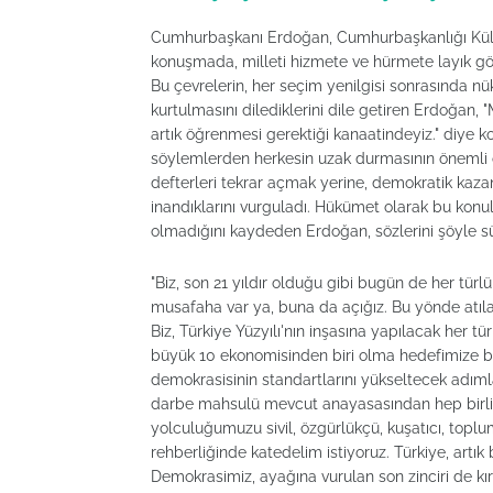
Cumhurbaşkanı Erdoğan, Cumhurbaşkanlığı Külliy
konuşmada, milleti hizmete ve hürmete layık görm
Bu çevrelerin, her seçim yenilgisi sonrasında 
kurtulmasını dilediklerini dile getiren Erdoğan, 
artık öğrenmesi gerektiği kanaatindeyiz." diye k
söylemlerden herkesin uzak durmasının önemli o
defterleri tekrar açmak yerine, demokratik kaz
inandıklarını vurguladı. Hükümet olarak bu konul
olmadığını kaydeden Erdoğan, sözlerini şöyle s
"Biz, son 21 yıldır olduğu gibi bugün de her türlü 
musafaha var ya, buna da açığız. Bu yönde atıl
Biz, Türkiye Yüzyılı'nın inşasına yapılacak her t
büyük 10 ekonomisinden biri olma hedefimize berab
demokrasisinin standartlarını yükseltecek adıml
darbe mahsulü mevcut anayasasından hep birlikte
yolculuğumuzu sivil, özgürlükçü, kuşatıcı, top
rehberliğinde katedelim istiyoruz. Türkiye, artı
Demokrasimiz, ayağına vurulan son zinciri de kı