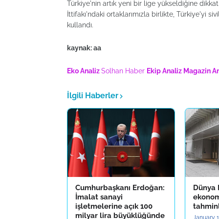
Türkiye'nin artık yeni bir lige yükseldiğine dik
İttifakı'ndaki ortaklarımızla birlikte, Türkiye'yi s
kullandı.
kaynak: aa
Eko Analiz
Solhan Haber
Ekip Analiz
Magazin An
İlgili Haberler
Cumhurbaşkanı Erdoğan:
Dünya 
İmalat sanayi
ekono
işletmelerine açık 100
tahminl
milyar lira büyüklüğünde
January 1