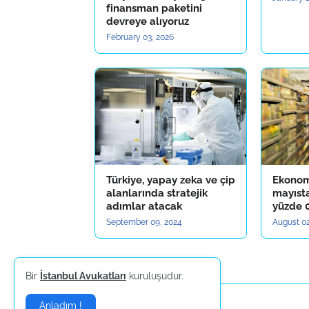
finansman paketini
devreye alıyoruz
February 03, 2026
Türkiye, yapay zeka ve çip
Ekonom
alanlarında stratejik
mayıst
adımlar atacak
yüzde 0
September 09, 2024
August 02
Yorum Gönder
Bir
İstanbul Avukatları
kuruluşudur.
Anladım !