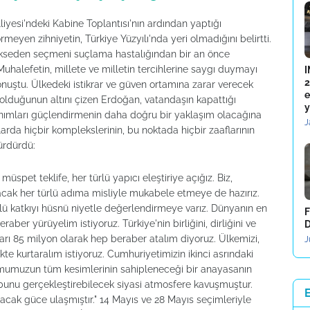
esi'ndeki Kabine Toplantısı'nın ardından yaptığı
eyen zihniyetin, Türkiye Yüzyılı'nda yeri olmadığını belirtti.
nükseden seçmeni suçlama hastalığından bir an önce
"Muhalefetin, millete ve milletin tercihlerine saygı duymayı
I
2
onuştu. Ülkedeki istikrar ve güven ortamına zarar verecek
e
lduğunun altını çizen Erdoğan, vatandaşın kapattığı
y
anımları güçlendirmenin daha doğru bir yaklaşım olacağına
J
arda hiçbir komplekslerinin, bu noktada hiçbir zaaflarının
ürdürdü:
müspet teklife, her türlü yapıcı eleştiriye açığız. Biz,
acak her türlü adıma misliyle mukabele etmeye de hazırız.
ürlü katkıyı hüsnü niyetle değerlendirmeye varız. Dünyanın en
F
er yürüyelim istiyoruz. Türkiye'nin birliğini, dirliğini ve
D
arı 85 milyon olarak hep beraber atalım diyoruz. Ülkemizi,
J
 kurtaralım istiyoruz. Cumhuriyetimizin ikinci asrındaki
lumumuzun tüm kesimlerinin sahipleneceği bir anayasanın
k bunu gerçekleştirebilecek siyasi atmosfere kavuşmuştur.
racak güce ulaşmıştır." 14 Mayıs ve 28 Mayıs seçimleriyle