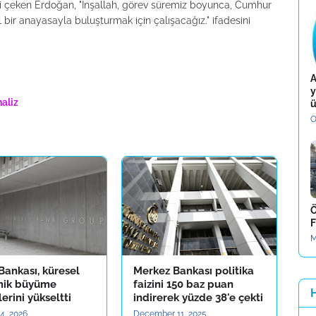
kati çeken Erdoğan, "İnşallah, görev süremiz boyunca, Cumhur
ivil bir anayasayla buluşturmak için çalışacağız." ifadesini
A
y
aliz
ü
O
Ö
F
M
Bankası, küresel
Merkez Bankası politika
mik büyüme
faizini 150 baz puan
erini yükseltti
indirerek yüzde 38'e çekti
4, 2026
December 11, 2025