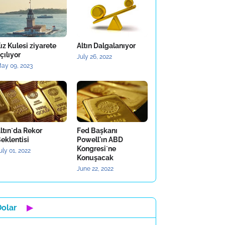
ız Kulesi ziyarete
Altın Dalgalanıyor
çılıyor
July 26, 2022
ay 09, 2023
ltın`da Rekor
Fed Başkanı
eklentisi
Powell'ın ABD
Kongresi`ne
uly 01, 2022
Konuşacak
June 22, 2022
Dolar
▶