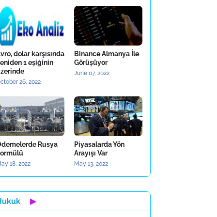
vro, dolar karşısında
Binance Almanya İle
eniden 1 eşiğinin
Görüşüyor
zerinde
June 07, 2022
ctober 26, 2022
demelerde Rusya
Piyasalarda Yön
ormülü
Arayışı Var
ay 18, 2022
May 13, 2022
Hukuk
▶