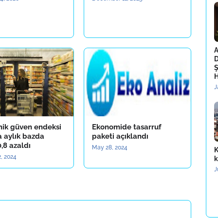
A
D
Ş
H
J
ik güven endeksi
Ekonomide tasarruf
a aylık bazda
paketi açıklandı
,8 azaldı
May 28, 2024
K
, 2024
k
J