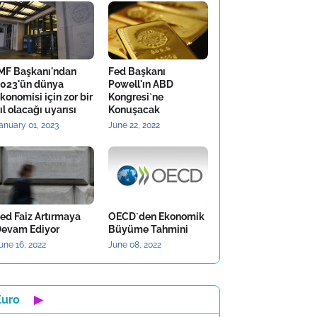
MF Başkanı'ndan
Fed Başkanı
023'ün dünya
Powell'ın ABD
konomisi için zor bir
Kongresi`ne
ıl olacağı uyarısı
Konuşacak
anuary 01, 2023
June 22, 2022
ed Faiz Artırmaya
OECD`den Ekonomik
evam Ediyor
Büyüme Tahmini
une 16, 2022
June 08, 2022
Euro
▶