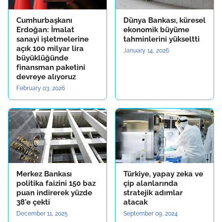
Cumhurbaşkanı
Dünya Bankası, küresel
Erdoğan: İmalat
ekonomik büyüme
sanayi işletmelerine
tahminlerini yükseltti
açık 100 milyar lira
January 14, 2026
büyüklüğünde
finansman paketini
devreye alıyoruz
February 03, 2026
Merkez Bankası
Türkiye, yapay zeka ve
politika faizini 150 baz
çip alanlarında
puan indirerek yüzde
stratejik adımlar
38'e çekti
atacak
December 11, 2025
September 09, 2024