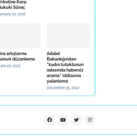
irketine Karşı
ukuki Süreç
anuary 12, 2026
ira artışlarına
Adalet
anuni düzenleme
Bakanlığından
"kadın tutuklunun
une 20, 2023
odasında habersiz
arama" iddiasına
yalanlama
December 25, 2022
on dakika haberleri takip ediniz
.
Abone Ol