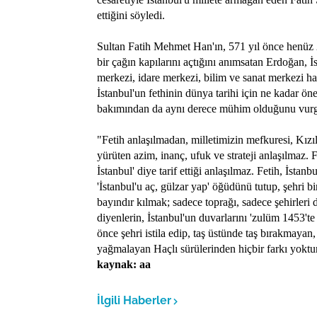
ettiğini söyledi.
Sultan Fatih Mehmet Han'ın, 571 yıl önce henüz 2
bir çağın kapılarını açtığını anımsatan Erdoğan, İ
merkezi, idare merkezi, bilim ve sanat merkezi hali
İstanbul'un fethinin dünya tarihi için ne kadar öne
bakımından da aynı derece mühim olduğunu vurg
"Fetih anlaşılmadan, milletimizin mefkuresi, Kızı
yürüten azim, inanç, ufuk ve strateji anlaşılmaz.
İstanbul' diye tarif ettiği anlaşılmaz. Fetih, İstan
'İstanbul'u aç, gülzar yap' öğüdünü tutup, şehri 
bayındır kılmak; sadece toprağı, sadece şehirleri 
diyenlerin, İstanbul'un duvarlarını 'zulüm 1453'te 
önce şehri istila edip, taş üstünde taş bırakmayan
yağmalayan Haçlı sürülerinden hiçbir farkı yoktu
kaynak: aa
İlgili Haberler