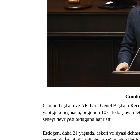
Cumhu
Cumhurbaşkanı ve AK Parti Genel Başkanı Rec
yaptığı konuşmada, bugünün 1071'le başlayan fetihl
seneyi devriyesi olduğunu hatırlattı.
Erdoğan, daha 21 yaşında, askeri ve siyasi dehasıyl
cesaretiyle İstanbul'u millete armağan eden Fati