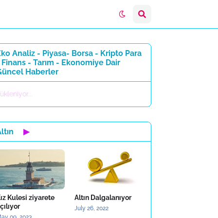
ko Analiz - Piyasa- Borsa - Kripto Para
 Finans - Tarım - Ekonomiye Dair
Güncel Haberler
ükleniyor...
ltın
▶
ız Kulesi ziyarete
Altın Dalgalanıyor
çılıyor
July 26, 2022
ay 09, 2023