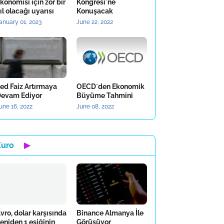
konomisi için zor bir
Kongresi`ne
ıl olacağı uyarısı
Konuşacak
anuary 01, 2023
June 22, 2022
ed Faiz Artırmaya
OECD`den Ekonomik
evam Ediyor
Büyüme Tahmini
une 16, 2022
June 08, 2022
Euro
▶
vro, dolar karşısında
Binance Almanya İle
eniden 1 eşiğinin
Görüşüyor