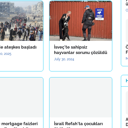
ü
O
de ateşkes başladı
İsveç'te sahipsiz
Ö
hayvanlar sorunu çözüldü
F
0, 2025
M
July 30, 2024
A
 mortgage faizleri
İsrail Refah'ta çocukları
D