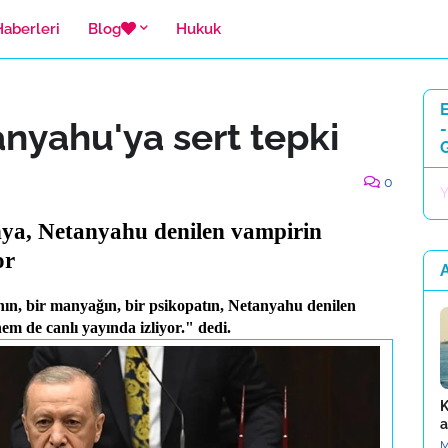
Haberleri
Blog
Hukuk
E
nyahu'ya sert tepki
-
0
Y
a, Netanyahu denilen vampirin
or
A
n, bir manyağın, bir psikopatın, Netanyahu denilen
em de canlı yayında izliyor." dedi.
K
a
M