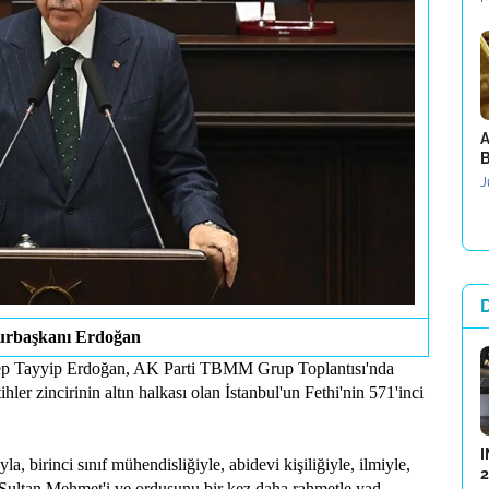
A
B
J
rbaşkanı Erdoğan
ep Tayyip Erdoğan, AK Parti TBMM Grup Toplantısı'nda
er zincirinin altın halkası olan İstanbul'un Fethi'nin 571'inci
I
a, birinci sınıf mühendisliğiyle, abidevi kişiliğiyle, ilmiyle,
2
h Sultan Mehmet'i ve ordusunu bir kez daha rahmetle yad