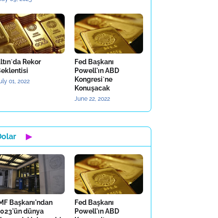
ltın`da Rekor
Fed Başkanı
eklentisi
Powell'ın ABD
Kongresi`ne
uly 01, 2022
Konuşacak
June 22, 2022
Dolar
▶
MF Başkanı'ndan
Fed Başkanı
023'ün dünya
Powell'ın ABD