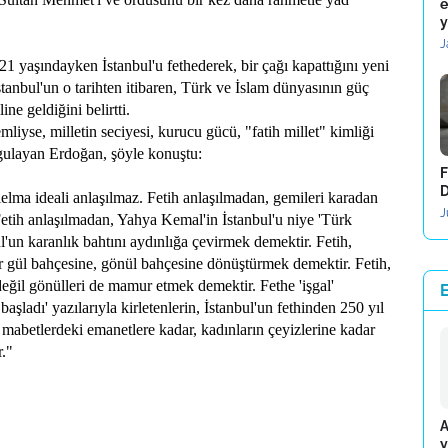
e
y
J
1 yaşındayken İstanbul'u fethederek, bir çağı kapattığını yeni
stanbul'un o tarihten itibaren, Türk ve İslam dünyasının güç
ne geldiğini belirtti.
mliyse, milletin seciyesi, kurucu gücü, "fatih millet" kimliği
ulayan Erdoğan, şöyle konuştu:
F
D
lelma ideali anlaşılmaz. Fetih anlaşılmadan, gemileri karadan
J
 Fetih anlaşılmadan, Yahya Kemal'in İstanbul'u niye 'Türk
bul'un karanlık bahtını aydınlığa çevirmek demektir. Fetih,
bir gül bahçesine, gönül bahçesine dönüştürmek demektir. Fetih,
değil gönülleri de mamur etmek demektir. Fethe 'işgal'
başladı' yazılarıyla kirletenlerin, İstanbul'un fethinden 250 yıl
, mabetlerdeki emanetlere kadar, kadınların çeyizlerine kadar
r."
A
y