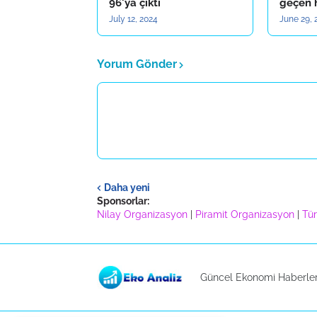
96'ya çıktı
geçen 
July 12, 2024
June 29, 
Yorum Gönder
Daha yeni
Sponsorlar:
Nilay Organizasyon
|
Piramit Organizasyon
|
Tür
Güncel Ekonomi Haberler