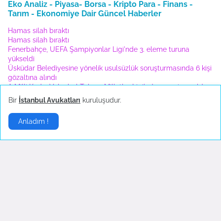
Eko Analiz - Piyasa- Borsa - Kripto Para - Finans -
Tarım - Ekonomiye Dair Güncel Haberler
Hamas silah bıraktı
Hamas silah bıraktı
Fenerbahçe, UEFA Şampiyonlar Ligi'nde 3. eleme turuna
yükseldi
Üsküdar Belediyesine yönelik usulsüzlük soruşturmasında 6 kişi
gözaltına alındı
A Milli Kadın Voleybol Takımı, Milletler Ligi'nde şampiyon oldu
Bir
İstanbul Avukatları
kuruluşudur.
Anladım !
Altın
▶
Kız Kulesi ziyarete açılıyor
Altın Dalgalanıyor
May 09, 2023
July 26, 2022