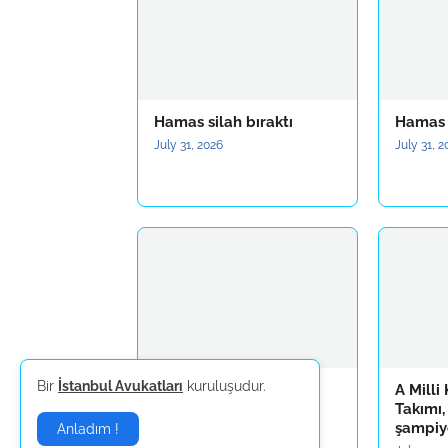
Hamas silah bıraktı
Hamas s
July 31, 2026
July 31, 
Bir
İstanbul Avukatları
kuruluşudur.
Üsküdar Belediyesine
A Milli
yönelik usulsüzlük
Takımı,
soruşturmasında 6 kişi
şampiy
Anladım !
gözaltına alındı