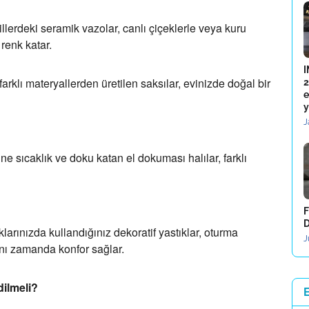
illerdeki seramik vazolar,
canlı çiçeklerle veya kuru
renk katar.
I
farklı materyallerden üretilen saksılar,
evinizde doğal bir
2
e
y
J
ne sıcaklık ve doku katan el dokuması halılar,
farklı
F
D
arınızda kullandığınız dekoratif yastıklar,
oturma
J
nı zamanda konfor sağlar.
dilmeli?