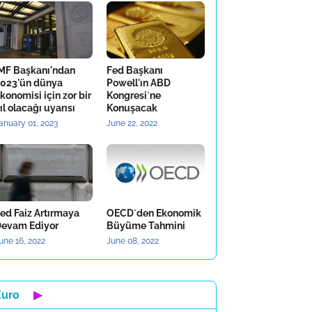
MF Başkanı'ndan
Fed Başkanı
023'ün dünya
Powell'ın ABD
konomisi için zor bir
Kongresi`ne
ıl olacağı uyarısı
Konuşacak
anuary 01, 2023
June 22, 2022
ed Faiz Artırmaya
OECD`den Ekonomik
evam Ediyor
Büyüme Tahmini
une 16, 2022
June 08, 2022
Euro
▶