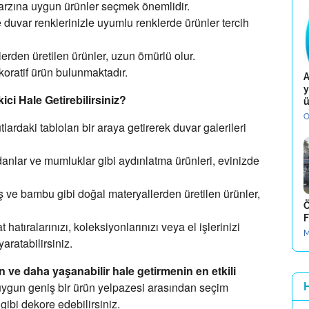
arzına uygun ürünler seçmek önemlidir.
 duvar renklerinizle uyumlu renklerde ürünler tercih
erden üretilen ürünler,
uzun ömürlü olur.
koratif ürün bulunmaktadır.
A
y
ici Hale Getirebilirsiniz?
ü
O
lardaki tabloları bir araya getirerek duvar galerileri
nlar ve mumluklar gibi aydınlatma ürünleri,
evinizde
ş ve bambu gibi doğal materyallerden üretilen ürünler,
Ö
F
hatıralarınızı,
koleksiyonlarınızı veya el işlerinizi
M
aratabilirsiniz.
in ve daha yaşanabilir hale getirmenin en etkili
 uygun geniş bir ürün yelpazesi arasından seçim
gibi dekore edebilirsiniz.