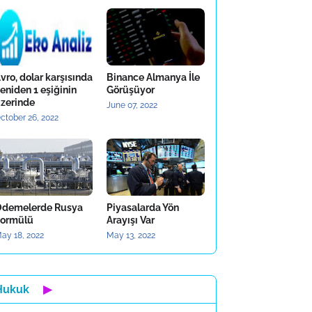
vro, dolar karşısında
Binance Almanya İle
eniden 1 eşiğinin
Görüşüyor
zerinde
June 07, 2022
ctober 26, 2022
demelerde Rusya
Piyasalarda Yön
ormülü
Arayışı Var
ay 18, 2022
May 13, 2022
Hukuk
▶