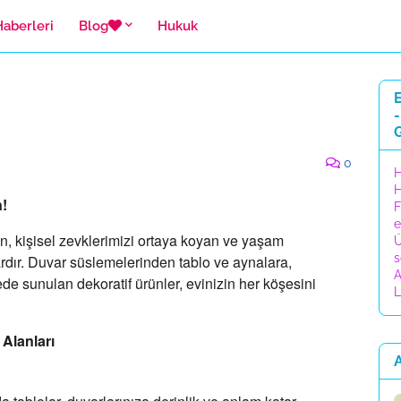
Haberleri
Blog
Hukuk
E
-
0
H
H
n!
F
e
n,
kişisel zevklerimizi ortaya koyan ve yaşam
Ü
s
rdır.
Duvar süslemelerinden tablo ve aynalara,
A
de sunulan dekoratif ürünler,
evinizin her köşesini
L
 Alanları
A