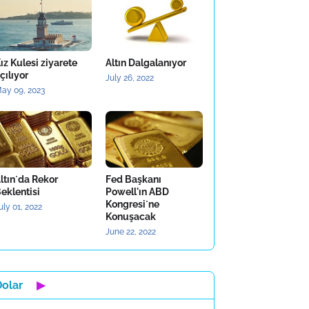
ız Kulesi ziyarete
Altın Dalgalanıyor
çılıyor
July 26, 2022
ay 09, 2023
ltın`da Rekor
Fed Başkanı
eklentisi
Powell'ın ABD
Kongresi`ne
uly 01, 2022
Konuşacak
June 22, 2022
Dolar
▶