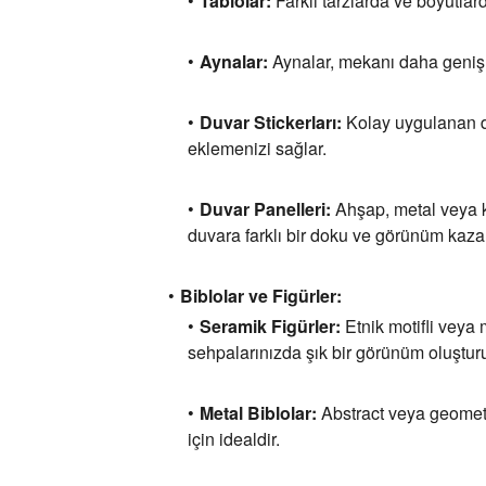
Tablolar:
Farklı tarzlarda ve boyutlard
Aynalar:
Aynalar,
mekanı daha geniş gö
Duvar Stickerları:
Kolay uygulanan du
eklemenizi sağlar.
Duvar Panelleri:
Ahşap,
metal veya k
duvara farklı bir doku ve görünüm kazan
Biblolar ve Figürler:
Seramik Figürler:
Etnik motifli veya 
sehpalarınızda şık bir görünüm oluşturu
Metal Biblolar:
Abstract veya geometri
için idealdir.