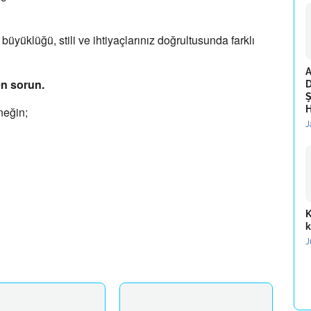
 büyüklüğü,
stili ve ihtiyaçlarınız doğrultusunda farklı
A
en sorun.
D
Ş
H
eğin;
J
K
k
J