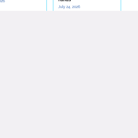
2026
July 24, 2026
Daha eski
eli Ceylan
|
SED Emlak
|
SedMina Dijital
|
Vetrina Design
i |
Eko Analiz
|