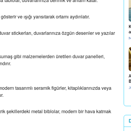
a tablolar,
duvarlarınıza derinlik ve anlam katar.
sterir ve ışığı yansıtarak ortamı aydınlatır.
K
var stickerları,
duvarlarınıza özgün desenler ve yazılar
a
M
umaş gibi malzemelerden üretilen duvar panelleri,
dırır.
A
B
modern tasarımlı seramik figürler,
kitaplıklarınızda veya
J
r.
k şekillerdeki metal biblolar,
modern bir hava katmak