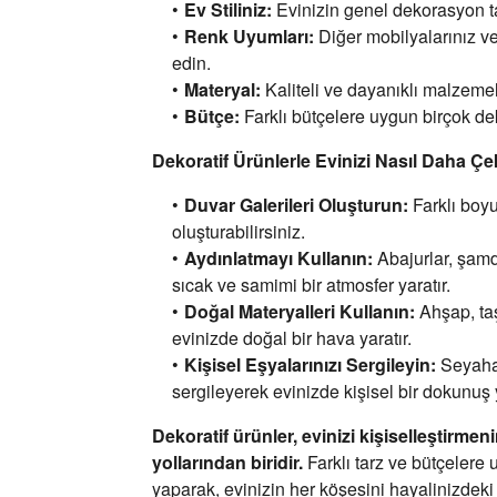
Ev Stiliniz:
Evinizin genel dekorasyon t
Renk Uyumları:
Diğer mobilyalarınız ve
edin.
Materyal:
Kaliteli ve dayanıklı malzemel
Bütçe:
Farklı bütçelere uygun birçok de
Dekoratif Ürünlerle Evinizi Nasıl Daha Çek
Duvar Galerileri Oluşturun:
Farklı boyut
oluşturabilirsiniz.
Aydınlatmayı Kullanın:
Abajurlar,
şamda
sıcak ve samimi bir atmosfer yaratır.
Doğal Materyalleri Kullanın:
Ahşap,
ta
evinizde doğal bir hava yaratır.
Kişisel Eşyalarınızı Sergileyin:
Seyahat 
sergileyerek evinizde kişisel bir dokunuş y
Dekoratif ürünler, evinizi kişiselleştirmen
yollarından biridir.
Farklı tarz ve bütçelere
yaparak,
evinizin her köşesini hayalinizdeki 