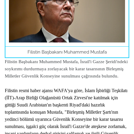
Filistin Başbakanı Muhammed Mustafa
Filistin Başbakanı Muhammed Mustafa, İsrail'i Gazze Şeridi'ndeki
soykırımı durdurmaya zorlayacak bir karar tasarısının Birleşmiş
Milletler Güvenlik Konseyine sunulması çağrısında bulundu.
Filistin resmi haber ajansı WAFA'ya göre, İslam İşbirliği Teşkilatı
(İİT)-Arap Birliği Olağanüstü Ortak Zirvesi'ne katılmak için
gittiği Suudi Arabistan'ın başkenti Riyad'daki hazırlık
toplantısında konuşan Mustafa, "Birleşmiş Milletler Şartı'nın
yedinci bölümü uyarınca Güvenlik Konseyine bir karar tasarısı
sunulması, işgalci güç olarak İsrail'i Gazze'de ateşkese zorlamak,
insani yardımların derhal girişini sağlamak ve ilgili Güvenlik