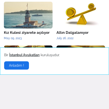
Kız Kulesi ziyarete açılıyor
Altın Dalgalanıyor
May 09, 2023
July 26, 2022
Bir
İstanbul Avukatları
kuruluşudur.
Anladım !
Altın`da Rekor Beklentisi
Fed Başkanı Powell'ın ABD
Kongresi`ne Konuşacak
July 01, 2022
June 22, 2022
Dolar
▶