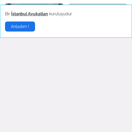
Bir
İstanbul Avukatları
kuruluşudur.
Anladım !
Fed Faiz Artırmaya Devam
OECD`den Ekonomik
Ediyor
Büyüme Tahmini
June 16, 2022
June 08, 2022
Euro
▶
Avro, dolar karşısında
Binance Almanya İle
yeniden 1 eşiğinin üzerinde
Görüşüyor