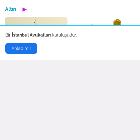
Altın
▶
Bir
İstanbul Avukatları
kuruluşudur.
Anladım !
Kız Kulesi ziyarete açılıyor
Altın Dalgalanıyor
May 09, 2023
July 26, 2022
Altın`da Rekor Beklentisi
Fed Başkanı Powell'ın ABD
Kongresi`ne Konuşacak
July 01, 2022
June 22, 2022